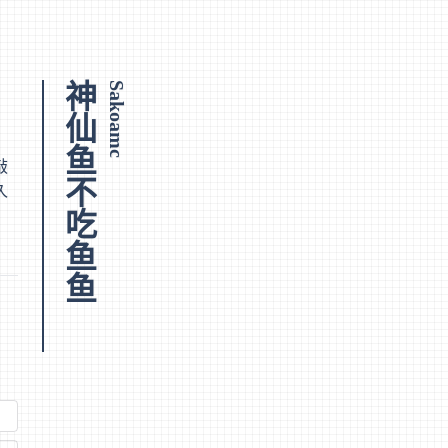
神仙鱼不吃鱼鱼
Sakoamc
敲
久
，