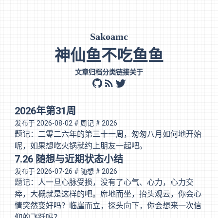
Sakoamc
神仙鱼不吃鱼鱼
文章
归档
分类
链接
关于
github
rss
twitter
2026年第31周
发布于
2026-08-02
# 周记
# 2026
题记：二零二六年的第三十一周，匆匆八月如何地开始
呢，如果想吃火锅就约上朋友一起吧。
7.26 随想与近期状态小结
发布于
2026-07-26
# 随想
# 2026
题记：人一旦心脉受损，没有了心气、心力，心力交
瘁，大概就是这样的吧。席地而坐，抬头观云，你会心
情突然变好吗？临崖而立，探头向下，你会想来一次信
仰的飞跃吗？