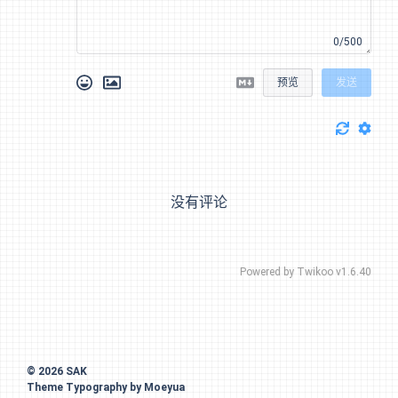
0/500
预览
发送
没有评论
Powered by
Twikoo
v1.6.40
© 2026
SAK
Theme
Typography
by
Moeyua