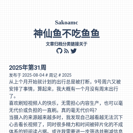
Sakoamc
神仙鱼不吃鱼鱼
文章
归档
分类
链接
关于
github
rss
twitter
2025年第31周
发布于
2025-08-04
# 周记
# 2025
从上个月开始就计划的出行总是被打断，9号周六又被
安排了事情，算起来，我大概有一个月没有周末出行
了。
喜欢刷短视频人的快乐，无需担心内容生产，也可以毫
无代价或负担的一直刷。真的毫无代价吗？
当摄入的来源越来越多时，我发现自己越看越无法沉下
心去看长视频了，同时很多精力和时间被碎片化的不成
体系的短阅读占据。或许我需要进一步筛选并删减信息