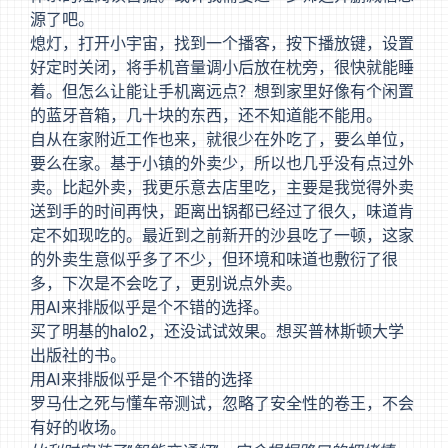
源了吧。
熄灯，打开小宇宙，找到一个播客，按下播放键，设置
好定时关闭，将手机音量调小后放在枕旁，很快就能睡
着。但怎么让能让手机离远点？想到家里好像有个闲置
的蓝牙音箱，几十块的东西，还不知道能不能用。
自从在家附近工作也来，就很少在外吃了，要么单位，
要么在家。基于小镇的外卖少，所以也几乎没有点过外
卖。比起外卖，我更乐意去店里吃，主要是我觉得外卖
送到手的时间再快，距离出锅都已经过了很久，味道肯
定不如现吃的。最近到之前新开的沙县吃了一顿，这家
的外卖生意似乎多了不少，但环境和味道也敷衍了很
多，下次是不会吃了，更别说点外卖。
用AI来排版似乎是个不错的选择。
买了明基的halo2，还没试试效果。想买普林斯顿大学
出版社的书。
用AI来排版似乎是个不错的选择
罗马仕之死
与
懂车帝测试
，忽略了安全性的卷王，不会
有好的收场。