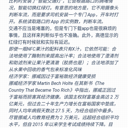
比利时安装了”
智能交通灯
”，它会根据路口的拥堵情
况，智能切换红绿灯。有意思的地方是，它不用摄像头
判断车流，而是要求司机安装一个专门 App，开车时打
开。系统读取路口的 App 的实例数，判断车流。
交通不应当是堵塞的，但是专门下载app也是很麻烦的
事情，且这样来判断似乎也不准确。此外，高德显示的
红绿灯有时候就和实际有延迟。
即使一瓶NFC果汁的配料表只有X汁，它依然可能：合
法地使用了酶制剂来提高出汁率；合法地使用了澄清剂
和助滤剂来让果汁更清澈（胶质也是）；合法地添加了
从水果中回收的香气包来标准化风味
经济学家：挪威因过于富裕致经济健康受损
挪威经济学家 Martin Bech Holte 在其新书《The
Country That Became Too Rich》中指出，挪威正因过
于富裕而损害其经济健康。该国主权财富基金高达 2 万
亿美元，但过去二十年生产力增长在富裕国家中垫底，
同时人均年病假天数达 27.5 天，为经合组织中最多。
尽管挪威人均教育经费为 2 万美元，远超经合组织平均
水平，但自 2015 年以来学生考试成绩持续下降。目