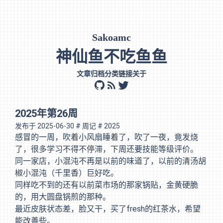
Sakoamc
神仙鱼不吃鱼鱼
文章
归档
分类
链接
关于
github
rss
twitter
2025年第26周
发布于
2025-06-30
# 周记
# 2025
感冒的一周，吹着小风扇睡着了，吹了一夜，竟发烧
了，很多学习不得不停滞，下周还要技能等级评价。
同一家店，小混沌不再是以前的味道了，以前的清汤胡
椒小混沌（千里香）巨好吃。
同样吃不到的还有以前菜市场的那家锅贴，金黄硬脆
的，用大圆盘锅煎的那种。
最近皮肤状态差，脸又干，买了fresh的红茶水，希望
能改善些。