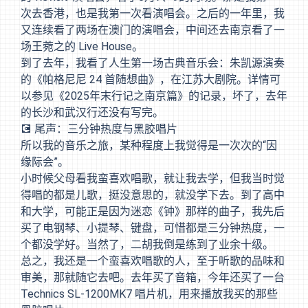
次去香港，也是我第一次看演唱会。之后的一年里，我
又连续看了两场在澳门的演唱会，中间还去南京看了一
场王菀之的 Live House。
到了去年，我看了人生第一场古典音乐会：朱凯源演奏
的《帕格尼尼 24 首随想曲》，在江苏大剧院。详情可
以参见
《2025年末行记之南京篇》
的记录，坏了，去年
的长沙和武汉行还没有写完。
💽 尾声：三分钟热度与黑胶唱片
所以我的音乐之旅，某种程度上我觉得是一次次的“因
缘际会”。
小时候父母看我蛮喜欢唱歌，就让我去学，但我当时觉
得唱的都是儿歌，挺没意思的，就没学下去。到了高中
和大学，可能正是因为迷恋《钟》那样的曲子，我先后
买了电钢琴、小提琴、键盘，可惜都是三分钟热度，一
个都没学好。当然了，二胡我倒是练到了业余十级。
总之，我还是一个蛮喜欢唱歌的人，至于听歌的品味和
审美，那就随它去吧。去年买了音箱，今年还买了一台
Technics SL-1200MK7 唱片机，用来播放我买的那些