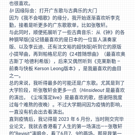
也很喜欢。
🎻 因缘际会：打开广东歌与古典乐的大门
因为《我不会唱歌》的缘分，我开始逐渐喜欢听李克
勤，接着是听更多的广东歌歌单，比如张敬轩。
与此同时，顺便拓展听了一些古典音乐：从《钟》的各
种钢琴版(没记错最喜欢的是日本的一位盲人演奏家
版、以及李云迪、还有沈文裕的超快版)听到它的原版
小提琴曲，再到帕格尼尼的《24首随想曲》（最喜欢奥
古斯丁·哈德利希版），后来又偶然听到
《克莱斯勒 –
前奏与快板 Kerson Leong版本》
，是我最喜欢的曲目
之一。
总的来说，我听得最多的可能还是广东歌。尤其是到了
大学阶段，听张敬轩会更多一点（
Hinsideout
是最喜欢
的演出，《尘埃落定live》是最喜欢的歌，感谢陪我度
过每个难熬的夜晚）。不过大学期间因为疫情的影响，
一直没有机会出去看演出。
直到疫情后，我记得是 2023 年 6 月份，当时刚交完毕
业论文，我就去香港看了人生的第一场演出——张敬轩
的“Revisit”演唱会，看了6月7、9的两场。那是我第一