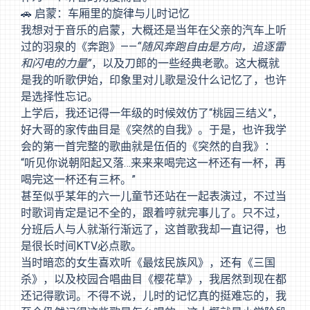
🚗 启蒙：车厢里的旋律与儿时记忆
我想对于音乐的启蒙，大概还是当年在父亲的汽车上听
过的羽泉的《奔跑》——
“随风奔跑自由是方向，追逐雷
和闪电的力量”
，以及刀郎的一些经典老歌。这大概就
是我的听歌伊始，印象里对儿歌是没什么记忆了，也许
是选择性忘记。
上学后，我还记得一年级的时候效仿了“桃园三结义”，
好大哥的家传曲目是《突然的自我》。于是，也许我学
会的第一首完整的歌曲就是伍佰的《突然的自我》：
“听见你说朝阳起又落…来来来喝完这一杯还有一杯，再
喝完这一杯还有三杯。”
甚至似乎某年的六一儿童节还站在一起表演过，不过当
时歌词肯定是记不全的，跟着哼就完事儿了。只不过，
分班后人与人就渐行渐远了，这首歌我却一直记得，也
是很长时间KTV必点歌。
当时暗恋的女生喜欢听《最炫民族风》，还有《三国
杀》，以及校园合唱曲目《樱花草》，我居然到现在都
还记得歌词。不得不说，儿时的记忆真的挺难忘的，我