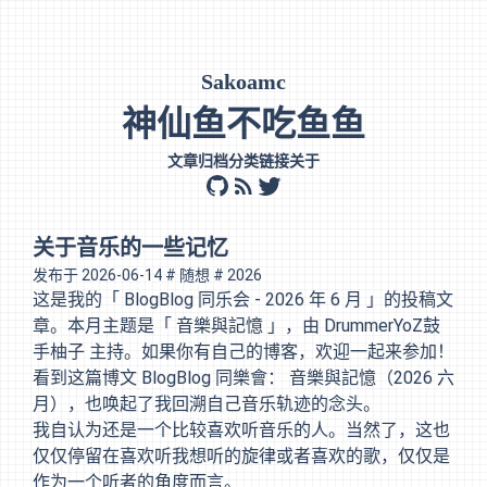
Sakoamc
神仙鱼不吃鱼鱼
文章
归档
分类
链接
关于
github
rss
twitter
关于音乐的一些记忆
发布于
2026-06-14
# 随想
# 2026
这是我的「
BlogBlog 同乐会 - 2026 年 6 月
」的投稿文
章。本月主题是「
音樂與記憶
」，由
DrummerYoZ鼓
手柚子
主持。如果你有自己的博客，欢迎一起来参加！
看到这篇博文
BlogBlog 同樂會： 音樂與記憶（2026 六
月）
，也唤起了我回溯自己音乐轨迹的念头。
我自认为还是一个比较喜欢听音乐的人。当然了，这也
仅仅停留在喜欢听我想听的旋律或者喜欢的歌，仅仅是
作为一个听者的角度而言。