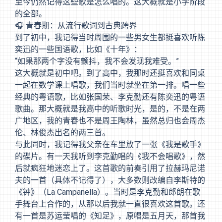
至今仍然记得这些歌是怎么唱的。这大概就是小学阶段
的全部。
🎧 青春期：从流行歌词到古典跨界
到了初中，我记得当时周围的一些男女生都挺喜欢听陈
奕迅的一些国语歌，比如《十年》：
“如果那两个字没有颤抖，我不会发现我难受。”
这大概就是初中吧。到了高中，我那时还挺喜欢和同桌
一起在数学课上唱歌，我们当时就坐在第一排。唱一些
经典的粤语歌，比如张国荣、李克勤还有陈奕迅的粤语
歌曲。那大概就是我高中的听歌时光，是的，不是在两
广地区，我的青春也不是周王陶林，虽然总归也会周杰
伦、林俊杰出名的两三首。
与此同时，我记得我父亲在车里放了一张《我是歌手》
的碟片。有一天我听到李克勤唱的《我不会唱歌》，然
后就疯狂地迷恋上了。这首歌的前奏引用了拉赫玛尼诺
夫的一首（具体不记得了），大多数则改编自李斯特的
《钟》（La Campanella）。当时是李克勤和郎朗在歌
手舞台上合作的，从那以后我就一直很喜欢这首歌。还
有一首是苏运莹唱的《知足》，原唱是五月天，那首我