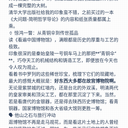
成一棵完整的大树。
清华大学出版社给我的印象蛮不错，之前买过的一本
《大问题-简明哲学导论》的内容和纸张质量都属上
乘。
🏺 惊鸿一瞥：从青铜伞到传世孤品
读《看遍中国博物馆》，满眼都是历史的厚重与工艺的
极致。
印象很深的是秦始皇陵一号铜车马上的那把**“青铜伞”
**，巧夺天工的机械结构和铸造工艺，即便放在今天也
令人叹为观止。
看着书中罗列的这些稀世珍宝，梳理下它们的现藏地，
最大的感慨大概就是：
好东西大多都在故宫博物院啊。
无论是紫禁城的红墙内，还是台北的外双溪，明清两代
的皇家审美和顶尖工艺，都在那里沉淀了下来。当然，
若是看唐代的金银器，还是得去陕西历史博物馆；看青
铜器，国家博物馆和各大省级大馆则更胜一筹。
🗣️ 他山之石与旅行冲动
逛博物馆不再是走马观花，而是看这片土地上的人曾经