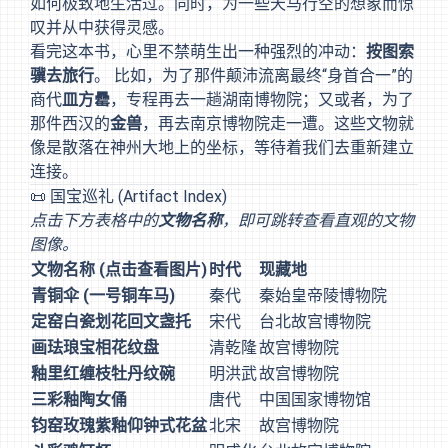
如何极致地生活过。同时，为一些天马行空的想象而惊
叹并从中获得灵感。
看完这本书，心里不禁萌生出一种强烈的冲动：
按图索
骥去旅行
。 比如，为了那件颠沛流离最终“身首合一”的
商代
皿方罍
，专程再去一趟湖南博物院；又或者，为了
那件西汉的
金兽
，再去南京博物院走一遭。这些文物就
像是散落在神州大地上的坐标，等待着我们去重新建立
连接。
📜 国宝巡礼 (Artifact Index)
点击下方表格中的
文物名称
，即可跳转查看直观的文物
图像。
文物名称 (点击查看图片)
时代
现藏地
青铜伞 (一号铜车马)
秦代
秦始皇帝陵博物院
定窑白瓷划花回文盏托
宋代
台北故宫博物院
画珐琅宝相花纹盘
清乾隆
故宫博物院
釉里红缠枝牡丹纹碗
明洪武
故宫博物院
三彩釉陶女俑
唐代
中国国家博物馆
钧窑玫瑰紫釉仰钟式花盆
北宋
故宫博物院