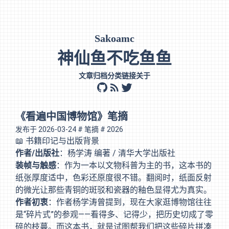
Sakoamc
神仙鱼不吃鱼鱼
文章
归档
分类
链接
关于
github
rss
twitter
《看遍中国博物馆》笔摘
发布于
2026-03-24
# 笔摘
# 2026
📖 书籍印记与出版背景
作者/出版社
：杨学涛 编著 / 清华大学出版社
装帧与触感
：作为一本以文物科普为主的书，这本书的
纸张厚度适中，色彩还原度很不错。翻阅时，纸面反射
的微光让那些青铜的斑驳和瓷器的釉色显得尤为真实。
作者初衷
：作者杨学涛曾提到，现在大家逛博物馆往往
是“碎片式”的参观——看得多、记得少，把历史切成了零
碎的枝蔓。而这本书，就是试图帮我们把这些碎片拼凑