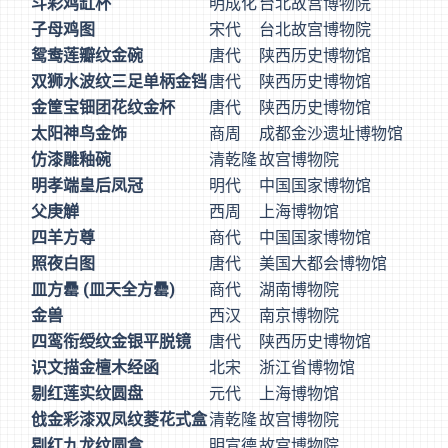
斗彩鸡缸杯
明成化
台北故宫博物院
子母鸡图
宋代
台北故宫博物院
鸳鸯莲瓣纹金碗
唐代
陕西历史博物馆
双狮水波纹三足单柄金铛
唐代
陕西历史博物馆
金筐宝钿团花纹金杯
唐代
陕西历史博物馆
太阳神鸟金饰
商周
成都金沙遗址博物馆
仿漆雕釉碗
清乾隆
故宫博物院
明孝端皇后凤冠
明代
中国国家博物馆
父庚觯
西周
上海博物馆
四羊方尊
商代
中国国家博物馆
照夜白图
唐代
美国大都会博物馆
皿方罍 (皿天全方罍)
商代
湖南博物院
金兽
西汉
南京博物院
四鸾衔绶纹金银平脱镜
唐代
陕西历史博物馆
识文描金檀木经函
北宋
浙江省博物馆
剔红莲实纹圆盘
元代
上海博物馆
戗金彩漆双凤纹菱花式盒
清乾隆
故宫博物院
剔红九龙纹圆盒
明宣德
故宫博物院