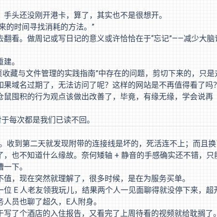
，手头还没刚开港卡，算了，其实也不是很想开。
来的时间寻找消耗的方法。”
翻看。做周记或写日记的意义或许恰恰在于“忘记”——减少大脑
重建。
页收藏与文件管理的实践指南”中存在的问题，剪切下来的，只是
如果域名过期了，无法访问了呢？这样的网站是不再值得看了吗
仓鼠囤积的行为观点该做出改善了，毕竟，有缘无缘，学会说再
对于每次都是我们已读不回。
不太行。收到第二天就发现附带的连接线是坏的，死活连不上；而且换
，也不知道什么缘故。奈何矮轴 + 静音的手感确实还不错，只
槽一下。
不值，现在突然就理解了，很多时候，是在为服务买单。
位 E 人老友领我玩儿，结果两个人一见面聊得就没停下来，超
务人员也聊了超久，E人附身。
于写了个酒店的入住报告，又看完了上周待看的视频就给耽搁了