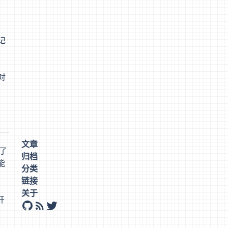
记
对
？
文章
了
归档
能
分类
链接
关于
开
github
rss
twitter
。