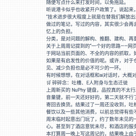
随便写点什么来打发时间，以免拖延。
听说港卡似乎也收紧开户政策了。说起来
“技术进步很大程度上就是在替我们解放出
做过的笔记，写过的内容，其实很少会再去
忆上的负担。
分类，是对问题的解构、推翻、建构、再
关于上周周记提到的“一个好的思路——网
于网站当前页面的、不全的内容的抓取，
如果是有启发性的价值的呢。或许，对于
见、减少负担也是必不可少的一环。
有时候想想，在对话框和ai对话时，大概
🛒 碎碎念：吐槽、E人附身与生态迁徙
上周新买的 NuPhy 键盘，品控真的
音量键，前一天还好好的，第二天就不行了
寄回去换货。结果过了一周还没收到，吐
餐饮以及一些其他消费，以前总觉得有些
周末临时起意出门玩了，约了数年未见的一
心。甚至到了酒店意犹未尽，和酒店的服
本打算周一晚上写这周记的，结果晚上由