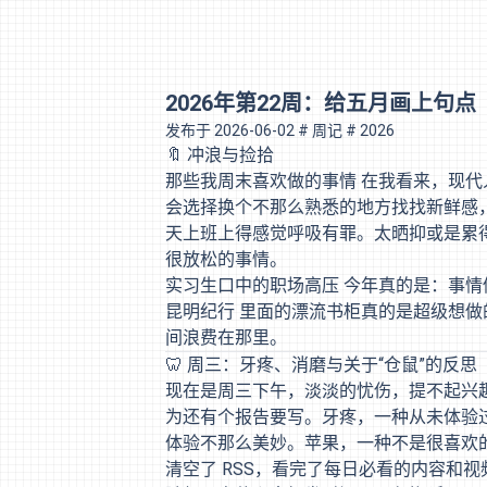
2026年第22周：给五月画上句点
发布于
2026-06-02
# 周记
# 2026
🔖 冲浪与捡拾
那些我周末喜欢做的事情
在我看来，现代
会选择换个不那么熟悉的地方找找新鲜感
天上班上得感觉呼吸有罪。太晒抑或是累
很放松的事情。
实习生口中的职场高压
今年真的是：事情
昆明纪行
里面的漂流书柜真的是超级想做
间浪费在那里。
🦷 周三：牙疼、消磨与关于“仓鼠”的反思
现在是周三下午，淡淡的忧伤，提不起兴
为还有个报告要写。牙疼，一种从未体验
体验不那么美妙。苹果，一种不是很喜欢
清空了 RSS，看完了每日必看的内容和