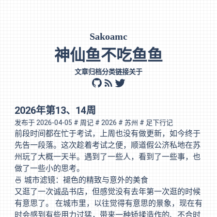
Sakoamc
神仙鱼不吃鱼鱼
文章
归档
分类
链接
关于
github
rss
twitter
2026年第13、14周
发布于
2026-04-05
# 周记
# 2026
# 苏州
# 足下行记
前段时间都在忙于考试，上周也没有做更新，如今终于
先告一段落。这次趁着考试之便，顺道假公济私地在苏
州玩了大概一天半。遇到了一些人，看到了一些事，也
做了一些小的思考。
🍜 城市滤镜：褪色的精致与意外的美食
又逛了一次诚品书店，但感觉没有去年第一次逛的时候
有意思了。 在城市里，以往觉得有意思的景象，现在有
时会感到有些用力过猛，带来一种矫揉造作的、不合时