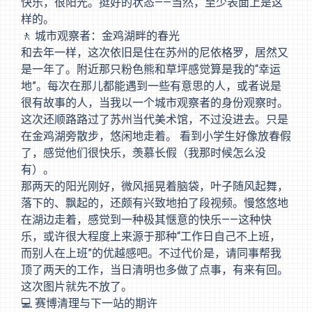
快乐，很阳光。挺好的状态——当然，至少表面上是这
样的。
🚶 城市观察者：金鸡湖畔的春光
和去年一样，这次依旧是住在苏州的尼依格罗，居然又
是一年了。附近那只粉色熊和草坪感觉算是我的“幸运
地”。每次在那儿都能遇到一些有意思的人，或者说是
很有故事的人，当我以一个城市观察者的身份观察时。
这次还顺路路过了苏州当代美术馆，不过没进去。只是
在金鸡湖旁散步，悠闲地走着。 看到小学生好像放春假
了，感觉他们很快乐，羡慕长假（我那时候怎么没
有）。
那两天的阳光刚好，微风摇晃着脑袋，叶子随风起舞，
落下的、飘起的，还颇有兴致地拍了段视频。慢悠悠地
在湖边走着，感觉到一种极其惬意的快乐——这种快
乐，或许很大程度上来源于那种“工作日自己不上班，
而别人在上班”的优越感吧。不过代价是，请同事帮我
顶了两天的工作，当日清明也多做了点事，有来有回。
这次图片就先不放了。
💻 赛博清理与下一站的期许