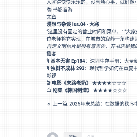
人就得快快乐乐的，没有烦心事，就好像
📚 书影音游
文章
漫想与杂谈 Iss.04 · 大寒
“这里没有固定的营业时间和菜单。” “
位老师将它实现，在城市的寂静一角构建
自定义明信片是很有意思诶，开书店是我
播客
🎙️
基本无害 Ep184
：
深圳生存手册：大量
🎙️
独树不成林 293
：
现代哲学如何在重复
影视
🎬
电影《末路老奶》
★★★★☆☆☆
📺
剧集《韩国制造》
★★★★☆☆☆
上一篇: 2025年末总结：在数据的秩