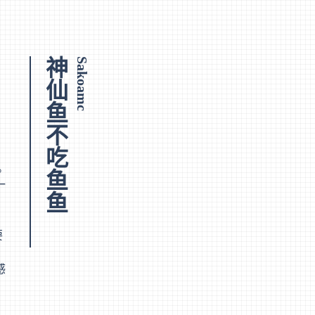
神仙鱼不吃鱼鱼
Sakoamc
。
一
要
感