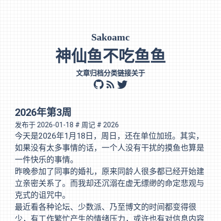
Sakoamc
神仙鱼不吃鱼鱼
文章
归档
分类
链接
关于
github
rss
twitter
2026年第3周
发布于
2026-01-18
# 周记
# 2026
今天是2026年1月18日，周日，还在单位加班。其实，
如果没有太多事情的话，一个人没有干扰的摸鱼也算是
一件快乐的事情。
昨晚参加了同事的婚礼，原来同龄人很多都已经开始建
立亲密关系了。而我却还沉溺在虚无缥缈的命定悲观与
克式的诅咒中。
最近看各种论坛、少数派、乃至博文的时间都变得很
少，有工作繁忙产生的情绪压力，或许也有对信息内容