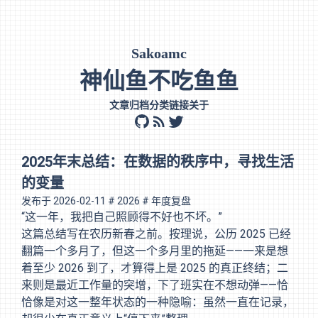
Sakoamc
神仙鱼不吃鱼鱼
文章
归档
分类
链接
关于
github
rss
twitter
2025年末总结：在数据的秩序中，寻找生活
的变量
发布于
2026-02-11
# 2026
# 年度复盘
“这一年，我把自己照顾得不好也不坏。”
这篇总结写在农历新春之前。按理说，公历 2025 已经
翻篇一个多月了，但这一个多月里的拖延——一来是想
着至少 2026 到了，才算得上是 2025 的真正终结；二
来则是最近工作量的突增，下了班实在不想动弹——恰
恰像是对这一整年状态的一种隐喻：虽然一直在记录，