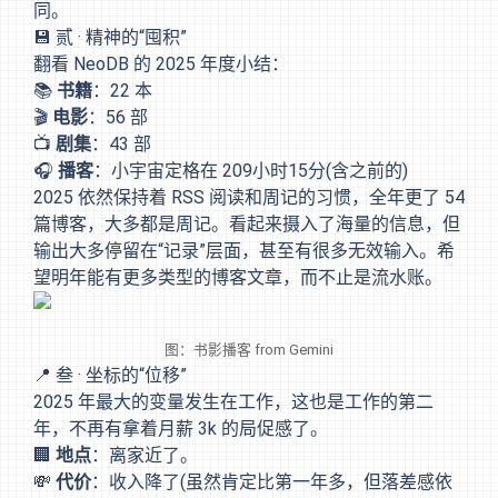
同。
💾 贰 · 精神的“囤积”
翻看 NeoDB 的 2025 年度小结：
📚
书籍
：22 本
🎬
电影
：56 部
📺
剧集
：43 部
🎧
播客
：小宇宙定格在 209小时15分(含之前的)
2025 依然保持着 RSS 阅读和周记的习惯，全年更了 54
篇博客，大多都是周记。看起来摄入了海量的信息，但
输出大多停留在“记录”层面，甚至有很多无效输入。希
望明年能有更多类型的博客文章，而不止是流水账。
图：书影播客 from Gemini
📍 叁 · 坐标的“位移”
2025 年最大的变量发生在工作，这也是工作的第二
年，不再有拿着月薪 3k 的局促感了。
🏢
地点
：离家近了。
💸
代价
：收入降了(虽然肯定比第一年多，但落差感依