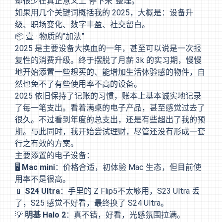
却很少在真正意义上“停下来”整理。
如果用几个关键词概括我的 2025，大概是：设备升
级、职场变化、数字丰盈、社交留白。
📦 壹 · 物质的“加法”
2025 是主要设备大换血的一年，甚至可以说是一次报
复性的消费升级。终于摆脱了月薪 3k 的实习期，慢慢
地开始添置一些想买的、能增加生活体验感的物件，自
然也免不了有些使用率不高的设备。
2025 依旧保持了记账的习惯，账本上基本诚实地记录
了每一笔支出。看着满桌的电子产品，甚至感觉过去了
很久。不过看到年度的总支出，还是有些超出了我的预
期。与此同时，我开始尝试理财，尽管还没有形成一套
行之有效的方案。
主要添置的电子设备：
🖥️
Mac mini
：价格合适，初体验 Mac 生态，但目前使
用率不是很高。
📱
S24 Ultra
：手里的 Z Flip5不太够用，S23 Ultra 丢
了，S25 感觉不好看，最终换了 S24 Ultra。
💡
明基 Halo 2
：真不错，好看，光感氛围拉满。