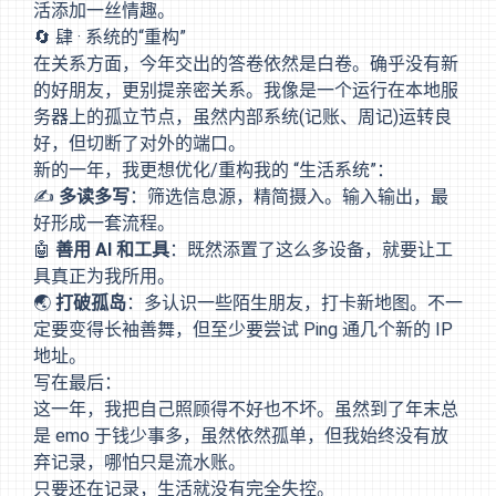
活添加一丝情趣。
🔄 肆 · 系统的“重构”
在关系方面，今年交出的答卷依然是白卷。确乎没有新
的好朋友，更别提亲密关系。我像是一个运行在本地服
务器上的孤立节点，虽然内部系统(记账、周记)运转良
好，但切断了对外的端口。
新的一年，我更想优化/重构我的 “生活系统”：
✍️
多读多写
：筛选信息源，精简摄入。输入输出，最
好形成一套流程。
🤖
善用 AI 和工具
：既然添置了这么多设备，就要让工
具真正为我所用。
🌏
打破孤岛
：多认识一些陌生朋友，打卡新地图。不一
定要变得长袖善舞，但至少要尝试 Ping 通几个新的 IP
地址。
写在最后：
这一年，我把自己照顾得不好也不坏。虽然到了年末总
是 emo 于钱少事多，虽然依然孤单，但我始终没有放
弃记录，哪怕只是流水账。
只要还在记录，生活就没有完全失控。