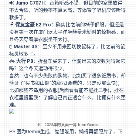
🔊
Jamo C707 II
：音箱听感不错，但目前的家里放得
不太合适，听的频率不算太高，等添置了唱机应该听得
就多了。
🪑
保友金豪 E2 Pro
：确实比之前的椅子舒服，但还是
没有第一次在厦门泛太平洋坐赫曼米勒时的惊艳感，而
且冬天穿着厚衣服坐不太行。
🖱️
Master 3S
：至少不用来回切换鼠标了，比之前的鼠
标灵敏多了。
🚲
大行 P8
：折叠车买来了，但骑出去的次数对得起它
吗？这个冬天运动得很少。
当然，也有不少失败的购物。比如买了很多纸质书，却
验证了“买书如山倒”的魔咒(会看的，只是没那么快)；
比如那些不适用的衣服(后面看看能不能挂二手)，挂在
衣柜里提醒我：了解自己真正适合什么，比拥有什么更
难。
图：2025年的桌面一角 from Gemini
PS.图为Gemini生成，勉强能用，懒得再翻照片了，下