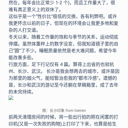
然在，每年会比正常少 1-2 个)，而且工作量大了，很
难有真正意义上的双休了。
这似乎是一个“性价比”极低的交换，各有利弊吧。或许
我更怀念以前的日子，但现在的环境会让我更多地和复
杂的人打交道。
冬天以来，随着工作量的饱和与季节的关系，运动彻底
停摆。虽然体重秤上的数字没变，但我知道镜子里的自
己“圆”了不少。睡眠质量依然是老大难问题，希望今年
能改善多些。
行旅方面，足下行记仅有 4 篇。算得上出省的也就杭
州、长沙、武汉。 长沙是我会想再去的城市，或许是因
为那里的烟火气，能短暂治愈我的“都市冷感”。遗憾的
是，长沙和武汉的游记至今还躺在草稿箱里，成了去年
的未完待续。
图：长沙印象 from Gemini
前两天清理房间的时候，将一些出行拍的照在闲置的打
印机(又是一次失败的购物)上打印了下来，也算是给生