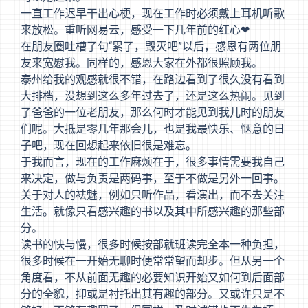
一直工作迟早干出心梗，现在工作时必须戴上耳机听歌
来放松。重听网易云，感受一下几年前的红心❤
在朋友圈吐槽了句“累了，毁灭吧”以后，感恩有两位朋
友来宽慰我。同样的，感恩大家在外都很照顾我。
泰州给我的观感就很不错，在路边看到了很久没有看到
大排档，没想到这么多年过去了，还是这么热闹。见到
了爸爸的一位老朋友，那么何时才能见到我儿时的朋友
们呢。大抵是零几年那会儿，也是我最快乐、惬意的日
子吧，现在回想起来依旧很是难忘。
于我而言，现在的工作麻烦在于，很多事情需要我自己
来决定，做与负责是两码事，至于不做是另外一回事。
关于对人的袪魅，例如只听作品，看演出，而不去关注
生活。就像只看感兴趣的书以及其中所感兴趣的那些部
分。
读书的快与慢，很多时候按部就班读完全本一种负担，
很多时候在一开始无聊时便常常望而却步。但从另一个
角度看，不从前面无趣的必要知识开始又如何到后面部
分的全貌，抑或是衬托出其有趣的部分。又或许只是不