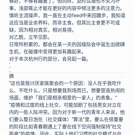
够好，不够有趣罢了。但同样，及时试错也不失为坏
事，浅尝辄止才能在更好的内容中倾注更多的注意力。
慎听主流噪声，我一直在主动feed中来回踱步，我知道
这应当是业余养料，而非主食。但其比主食更不可或
缺，因为相对真实，相对易得。
对乙酰，立竿见影。
日常所积累的，都会在某一天的因缘际会中诞生出磅礴
生机，在碰撞中变得更加有趣起来。
对于本次杭州行的部分，会另起一篇。
-
摘
“这也是我讨厌家族聚会的一个原因：没人在乎我吃什
么、不吃什么，只是想要我到场而已，想要营造热闹的
场面，维护「我们是相亲相爱的一家人」的表象。”
“疫情和过度的线上社交，可能加剧了包括男女对立在
内的一些人际冲突。因为对于新一代的青年人来说，他
们要么整日泡在（社交媒体）“算法”里，要么在很重要
的阶段比如青春期遇上了要在线下空间强制保持“社交
距离”的疫情。因此，实际上他们习惯的社交模式与在