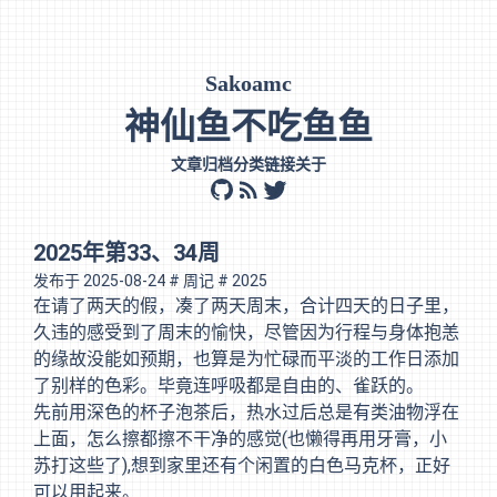
Sakoamc
神仙鱼不吃鱼鱼
文章
归档
分类
链接
关于
github
rss
twitter
2025年第33、34周
发布于
2025-08-24
# 周记
# 2025
在请了两天的假，凑了两天周末，合计四天的日子里，
久违的感受到了周末的愉快，尽管因为行程与身体抱恙
的缘故没能如预期，也算是为忙碌而平淡的工作日添加
了别样的色彩。毕竟连呼吸都是自由的、雀跃的。
先前用深色的杯子泡茶后，热水过后总是有类油物浮在
上面，怎么擦都擦不干净的感觉(也懒得再用牙膏，小
苏打这些了),想到家里还有个闲置的白色马克杯，正好
可以用起来。