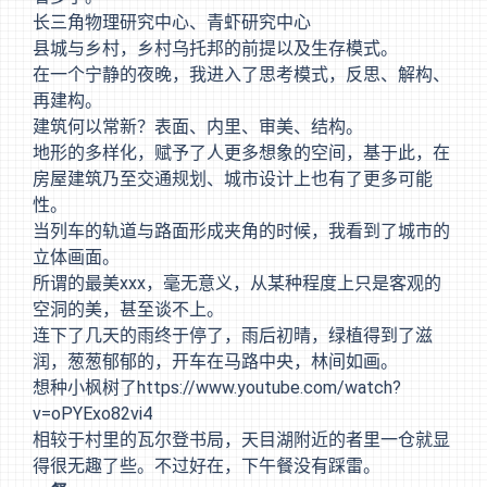
长三角物理研究中心、青虾研究中心
县城与乡村，乡村乌托邦的前提以及生存模式。
在一个宁静的夜晚，我进入了思考模式，反思、解构、
再建构。
建筑何以常新？表面、内里、审美、结构。
地形的多样化，赋予了人更多想象的空间，基于此，在
房屋建筑乃至交通规划、城市设计上也有了更多可能
性。
当列车的轨道与路面形成夹角的时候，我看到了城市的
立体画面。
所谓的最美xxx，毫无意义，从某种程度上只是客观的
空洞的美，甚至谈不上。
连下了几天的雨终于停了，雨后初晴，绿植得到了滋
润，葱葱郁郁的，开车在马路中央，林间如画。
想种小枫树了
https://www.youtube.com/watch?
v=oPYExo82vi4
相较于村里的瓦尔登书局，天目湖附近的者里一仓就显
得很无趣了些。不过好在，下午餐没有踩雷。