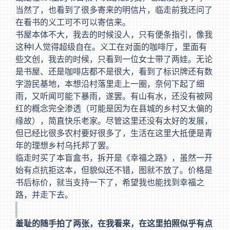
当然了，也看到了很多寄来的明信片，临走前我还问了
在看书的义工可不可以寄信来。
书屋本体不大，我去的时候没人，只有便条指引，像我
这种I人觉得超级自在。义工在对面的咖啡厅，里面有
些文创，我去的时候，只看到一位女士带了两娃。无论
是书屋、还是咖啡店都不是很大，看到了标识牌还有数
字游民基地，本想沿村落里走上一圈，奈何下起了细
雨，又听闻可能下暴雨，遂罢。有山有水，还没有被网
红的概念完全渗透（可能是因为在县城的乡村又太偏的
缘故），简直快乐老家。尽管这里还没有太好的发展，
但已经比很多农村要好很多了，生活在这里大抵便是青
年的理想乡村乌托邦了罢。
临走时买了本盲盒书，拆开是《幸福之路》，虽然一开
始有点抗拒这本，但貌似还不错，图就不放了。价格是
书后标价，就当支持一下了，希望我也能找到幸福之
路，并走下去。
羞耻的随手拍了两张，在我看来，在这里拍照似乎有点