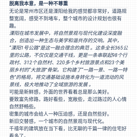
脱离我本意，是一种不尊重
无论是常州市区还是溧阳给我的感觉都非常好，道路规
整宽阔，感受不到堵车，整个城市的设计规划也很有
趣。
溧阳在城市发展中，将自然景观与现代化建设深度融
合，创造出一种生态与美学和谐共存的交响。其中，
“溧阳1号公路”是这一融合理念的典范 。这条全长365公
里的公路，不仅仅是交通干线，更是一条串联起98个行
政村、312个自然村、220多个乡村旅游景点和23个美
丽乡村的“大旅游”骨架。它构建了“一路一景、一路一特
色”的格局，将交通基础设施本身转化为一道流动的风
景线，极大地推动了全域旅游的发展 。
可能是新鲜感，外面的世界看着总是那么美好。
要致富先修路，路好看些，宽敞些，走过路过的人心情
自然舒畅些。
密集的城市会给人一种压迫感，还是自然些好。
新旧交替感，一个城市的自然景观与现代化。
千禧年的建筑放在当下看，比无聊的千篇一律的住宅好
看多了。