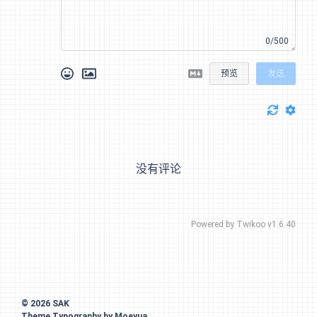
0/500
预览
发送
没有评论
Powered by
Twikoo
v1.6.40
© 2026
SAK
Theme
Typography
by
Moeyua