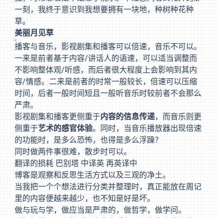
一刻，我终于意识到我想要拥有一块地，种树种花种
草。
美丽月见草
播客与音乐，影视剧集和播客可以倍速，音乐不可以。
一来是前者基于内容/讲话人的语速，可以适当调整而
不影响整体观/听感，而后者很大程度上会影响到其内
容/情感。二来是前者的时常一般较长，倍速可以压缩
时间，后者一般时间短且一般听音乐时较前者不会那么
严肃。
影视剧集和播客更侧重于
内容的信息传递
，而音乐则更
侧重于
艺术的感官体验
。同时，当音乐播放器出现倍速
的功能时，是多么恐怖，也得是多么浮躁？
同时做两件事很难，散步时可以。
翻译的损耗 巴别塔 中译英 再英译中
博客是观察和反思生活方式以及三观的净土。
当我把一个个想法进行分类并整理时，真正能放在周记
里的内容便越来越少，也不知是好是坏。
做与玩与学，做应当是严肃的，做哲学，做学问。