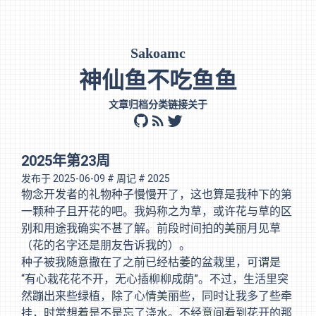
Sakoamc
神仙鱼不吃鱼鱼
文章
归档
分类
链接
关于
github
rss
twitter
2025年第23周
发布于
2025-06-09
# 周记
# 2025
物念
开发者的礼物种子慢慢开了，这也算是我种下的第
一颗种子且开花的吧。我妈称之为草，或许花与草的区
别和用途我确实不甚了解。前段时间拍的美丽月见草
（花的名字还是朋友告诉我的）。
种子被我随意撒在了之前已经枯萎的盆栽里，可谓是
“有心栽花花不开，无心插柳柳成荫”。不过，生活里突
然蹦出来些绿植，除了心情美丽些，同时让我多了些牵
挂，时常想着是不是忘了浇水。不经意间看到花开的那