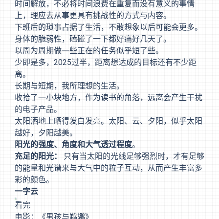
时间解放，不必将时间浪费在重复而没有意义的事情
上，理应去从事更具有挑战性的方式与内容。
下班后的琐事占据了生活，不敢想象以后可能会更多。
身体的脆弱性，磕碰了一下都好痛好几天了。
以周为周期做一些正在的任务似乎短了些。
少即是多，2025过半，距离想达成的目标还有不少距
离。
长期与短期，我所理想的生活。
收拾了一小块地方，作为读书的角落，远离会产生干扰
的电子产品。
太阳洒地上晒得发白发亮。太阳、云、夕阳，似乎太阳
越好，夕阳越美。
阳光的强度、角度和大气透过程度
。
充足的阳光：
只有当太阳的光线足够强烈时，才有足够
的能量和光谱来与大气中的粒子互动，从而产生丰富多
彩的颜色。
一字云
看完
电影：《男孩与鹈鹕》