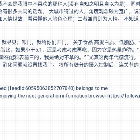
我总是在完成最低限度之前，意识和肉体就断联了。 失格这个
不会是我眼中不喜欢的那种人(没有自知之明且自以为是)，同
会有很多共同的话题。 大城市待过的人，角度观念较为宽广，说
知人情世故，看得懂他人脸色心理；二者兼具则为人精。 不知道
舒服。 刀郎也老了啊，一开口已不再年轻。 黑胶的寿命很短
的事情，曲未终人已散该多唏嘘。 黄焖鸡米饭 今天本来想去
一家没吃过的，真是一言难尽。 吃完回来的路上，又让我想到大
找，就寻见；叩门，就给你们开门。 关于食品 高蛋白质、低脂肪、
每天现熬的。期末复习/打完羽毛球，晚上七八点，再加份火腿，
脂比，如果小于5:1，还是考虑考虑再吃，因为它是热量炸弹。”
量在配料表前三的，我是绝对不拿的。” “尤其这两年代糖流行。
，消化问题就没再找我了。 将所有糖分的摄入控制后，连关节的
象的塑造，总是那么的令人欣羡 看完了《因果报应》、《坠落的
友的孩子》12/16 当我们都远离家乡，当我们都回到家乡，当我
33% 司机和理发师很少近视，或许是因为经常要看镜子(也许照
s feed (feedId:60595063852707840) belongs to me
人无法同时做好两件事)，或许只是因为理发和驾驶的时候无法时
joying the next generation information browser https://follow.i