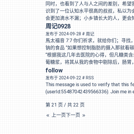
地活着，也并非绞尽力气 就一定能做到。
同时，也看到了人与人之间的差别，希望我
有意思，但我应该还没
识到了一位认知水平很高的叔叔，私以为
会更加滴水不漏；小乡镇长大的人，更会
不是不再年轻了，开始相信原来胃真的会不
周记0928
人也是，不如趁年轻，多走走看看，做想做
发布于
2024-09-28
# 周记
的那家吃黄焖鸡米饭，没开门，遂去了另
馬太福音 7:7 你们祈求，就给你们；寻
食堂二楼曾经的那家，那家的鸡块，都是
钠的食品 “如果想控制脂肪的摄入那就看碳
是绝。可惜，大四那年，突然
“根据我这几年去医院的心得，但凡糖类含
葡糖浆，将其从我的食物中剔除后，肠胃
题都有了好转。” 韩剧中对于女性性格形
follow
判》、《坂本龙一：杰作》 在看《妈妈朋
发布于
2024-09-22
# RSS
都活在父母的期盼中。 在读《超越百岁》
This message is used to verify that thi
子的时候几乎不会看电子产品，毕竟一个
(userId:55487042439566336). Join me in en
第 21 页 / 共 22 页
上一页
下一页