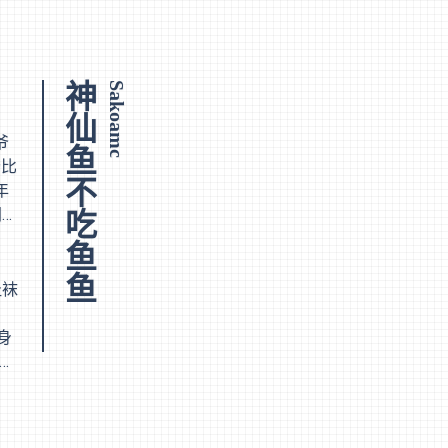
神仙鱼不吃鱼鱼
Sakoamc
爷
爷比
年
间点
经
没想
趾袜
身
上，
店里
度
。