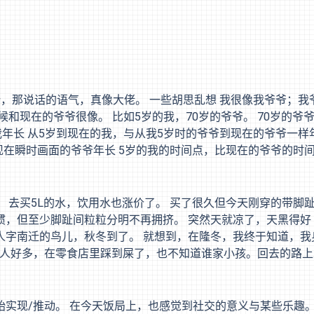
那姿势，那说话的语气，真像大佬。 一些胡思乱想 我很像我爷爷；我
和现在的爷爷很像。 比如5岁的我，70岁的爷爷。 70岁的爷
我年长 从5岁到现在的我，与从我5岁时的爷爷到现在的爷爷一样
现在瞬时画面的爷爷年长 5岁的我的时间点，比现在的爷爷的时
边走过，白白的，也不叫，看着就很温顺，走在我前面，一看就是
 下班后仅仅是看订阅，每天就很累了。 腐竹拉面，似乎是我
我越来越看不到曾经我为之着迷的模样。
 去买5L的水，饮用水也涨价了。 买了很久但今天刚穿的带脚
惯，但至少脚趾间粒粒分明不再拥挤。 突然天就凉了，天黑得好
人字南迁的鸟儿，秋冬到了。 就想到，在隆冬，我终于知道，我
加缪 人好多，在零食店里踩到屎了，也不知道谁家小孩。回去的路
的心化了。 在梦里我做了平日里不敢去做的事情 比如去奢侈
描写的语言真的很棒。 仅仅是起床，床单就会皱起来；仅仅是活
紧 脸上的肉，身体脏了需要泡澡，指甲长长了需要剪掉。最低限
实现/推动。 在今天饭局上，也感觉到社交的意义与某些乐趣