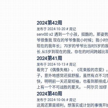
2024第42周
发布于
2024-10-20
# 周记
serv00 x2 遇到一个小孩，挺酷的，
爷很像我 现在的爷爷像我小时候；我小时候
现在的我年长；70岁的爷爷比当时5岁的
长 从5岁到现在的我，存在的时间跨越比
年长 早上看到两只狗，其中一只从我身
2024第41周
常运动很健康的狗狗。不喜欢大喊大叫的狗
发布于
2024-10-13
# 周记
过的好吃的。 最近一年，在他的身上，
看完了《偶像失格》、《花束般的恋爱》。
子，意外地感觉还挺舒服，虽然有点不习
快，明明前一天还是短袖，也看到那排成
上有一个不可战胜的夏天。 --阿尔贝·
看到一只猫走到跟前然后躺下来，一瞬间我
2024第40周
试衣服。 偶像失格：很短，也很有意思，
发布于
2024-10-06
# 周记
着，人也会皱起来。和其他人说话需要绷
这周还算是顺利，想落实或计划的事情开始