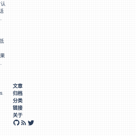
词好
时认
话
是
暂，
常去
学
低
真
 果
问
审
们
镜
文章
刻
s.
归档
分类
链接
关于
github
rss
twitter