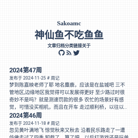
Sakoamc
神仙鱼不吃鱼鱼
文章
归档
分类
链接
关于
github
rss
twitter
2024第47周
发布于
2024-11-25
# 周记
梦到陈嘉映老师了耶 地名麋鹿，应该是在盐城吧 三不
管地区,边缘地区我觉得可以发展得更好 至少路过时很
奇妙不是吗？就是测速罚款的很多 农忙的场景好有感
觉，可惜没买相机，而且在开车 走过顺利桥，以往以后
都会顺顺利利 10分钟，走过了一个区，两个县级市 xh
2024第46周
好拍的东西好多啊，拆了一半的楼 看了Siuka.Kwong请
发布于
2024-11-18
# 周记
我看的电影 我谈的那场恋爱 以及送俾我的话：愿你安
忽见黄叶满地飞 惊觉秋来又秋去 沿着民乐路走了一遭
好，也愿我安好。 阿祖 紧急联络人 啤酒加盐（下次试
仿佛走过了四季 卸载了，算了吧，以后打游戏还是玩单