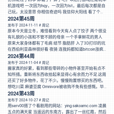
下吧） 杨铭宇黄焖鸡米饭 我都以为这次要踩雷了 到嘴
机游戏吧 一次因为hqy，一次因为lst，最后每次都是自
发现挺好吃诶 看到送外卖的也在吃 我就知道没选择错
己玩，太没意思 你相信奇迹吗 我信仰大阳线 看了个影
怎么就轮到我相亲了??? 周四，又一年的世界哲学日 开
后的剪辑，听到了梁静茹的勇气，前两句就能打动我，
2024第45周
始肩颈训练，8分钟的视频，做了两分钟就坚持不住
好熟悉 不得不说最近好喜欢20年前左右的歌，我本
发布于
2024-11-11
# 周记
了，这才发现自己身体有多差 买了两个ledger，不知道
人、执迷不悟、倾城、勇气 deadline真的巨好听，花凋
原本今天是立冬，难怪看到今天有人点了饺子 两个很没
能不能送到 想吃卤的排骨了 本是红楼梦中人 红楼一梦
镜破，啊啊啊啊，这发音绝了！ 鱼之子 画面好美 妈妈
有礼貌的小孩和不管不顾的母亲 一个手拿鲜花的男人
我本人
也好好 都是好好的人呀 好治愈 蜜雪冰城不开了 兰州拉
原来大家身体都有了毛病 结节 脂肪肝 入了3D打印的坑
面换老板了 看不到那个在门口做拉面 骑摩托的老板了
在西伯利亚森林很好看 夜骑 连我妈都知道bitcoin涨疯
男人拉着女人的手 小孩走在前面 一家人好温馨 1900的
了 XAPO涨到1000u，实在支付不起，貌似也用得很
2024第44周
警车，还没去看海上钢琴师 最近真是写得有点匆忙
少，亏了150u 中了binance球衣欸！ OCBC关门了 健康
发布于
2024-11-04
# 周记
生活100天计划 谁还记得11.11是光棍节呢？光棍节结
搬家真的好累，看到那些零碎的小物件甚至开始有点不
婚欸 好讨厌这种 今天总归是有些不顺 不喜欢这些超出
知所措。重新将东西收拾起来显得心有余而力不足.这周
我计划外的人出现 且是我认识且不希望出现的人物 会
还买了好多物件，花了不少。慢慢购置想买的东西吧。
让我极为不自在 dc号差点找不到 买自己喜欢的衣服 哪
想吃川菜 麻婆豆腐 Omnivore被收购不免有些感慨。毕
怕看着都是好的 婚礼边吃席边听歌也是一种享受 梦6＋
竟还用过很长一段时间，虽然在follow之后我就把订阅
2024第43周
还挺好喝
源全部切换过去了 新衣服买来都会洗一洗，但是如果洗
发布于
2024-10-27
# 周记
之前先用白醋加盐泡一泡，哪怕衣服穿烂了，颜色也和
用serv00搭了个看剧用的网站：ying.sakoamc.com 凌晨
新买的一样！ 珠海澳门行 去珠海再过关去澳门看张敬
五点的满天星 当遥远的东南方，露出了一丝红霞，然后