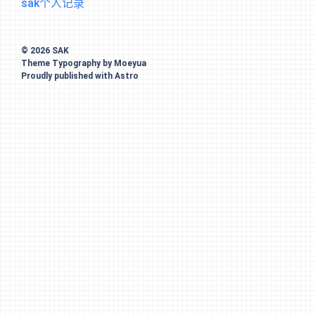
sak个人记录
© 2026
SAK
Theme
Typography
by
Moeyua
Proudly published with
Astro